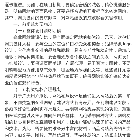
逐步推进。比如，在项目初期，要确定合适的域名，精心挑选服务
器，明确网站的页面风格，还要选择合适的开发程序来搭建网站。
其中，网页设计的要求颇高，对网站建设的成败起着关键作用。
一、前期规划要精准
（一）整体设计清晰明确
企业网站建设
伊始，需全面确定网站的整体设计元素。这包括
网页设计风格，要与企业的定位和目标受众相契合；品牌形象 logo
设计，它代表着企业的品牌和商标，具有长期性和稳定性，需精心
雕琢；网站构架搭配，要合理规划各个板块之间的关系；网页设计
与排版设计，要保证页面美观、布局合理、易于阅读；同时，还要
明确哪些地方使用动态效果，哪些地方添加配文等。这些设计元素
都应紧密围绕企业的整体品牌形象展开，确保网站能够准确传达企
业的价值观和特色。
（二）构架结构合理规划
对于广大用户来说，网站布局设计是他们进入网站后的第一印
象。不同类型的企业网站，建设方式各有差异。在前期建设阶段，
必须做好合理的网页布局规划。要明确网站想要实现的功能、期望
的板式类型以及主要面向的用户群体。无论采用何种方式，网站功
能的核心目标都是直接吸引用户，让用户能够快速了解公司的产品
和技术。为此，需要提前准备好丰富的材料，涵盖网站所需的各类
内容，如文字、图片、产品信息等。需要注意的是，站点主题元素