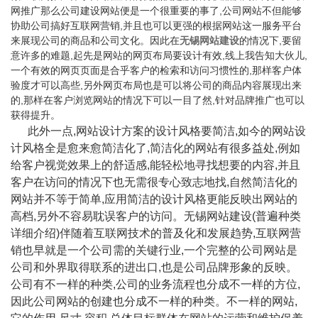
网推广那么公司建设网站便是一个很重要的事了,公司网站不但能够
协助公司搞好互联网营销,并且也可以更强的根据网站这一服务平台
来展现公司的商品和公司文化。因此在
无锡网站建设
的情况下,要留
意许多的难题,起先是网站的网页布局要设计有效,线上我告
知
大伙儿,
一个有效的网页页面是合乎客户的检索和访问习惯性的,那样客户体
验度才可以高些,另外网页布局也是可以将公司的商品内容展现出来
的,那样在客户浏览网站的情况下可以一目了然,针对品牌推广也可以
获得提升。
此外一点,网站设计方案的设计风格要简洁,如今的网站设
计风格全是愈来愈简洁化了,简洁化的网站有很多益处,例如
给客户视觉效果上的舒适感,能轻松地寻找想要的内容,并且
客户在访问的情况下也无需很专心致志地找,自然简洁化的
网站并不等于简单,应用简洁的设计风格更能反映出网站的
高档,另外不容易耽误客户的访问。无锡网站建设(普遍种类
详细介绍)伴随着互联网技术的普及化和发展趋势,互联网营
销也早就是一个公司需的关键行业,一个完整的公司网站是
公司和外界取得联系的进出口,也是公司品牌形象的反映。
公司有不一样的种类,公司的业务流程也分成不一样的方位,
因此公司网站的创建也分成不一样的种类。不一样的网站,