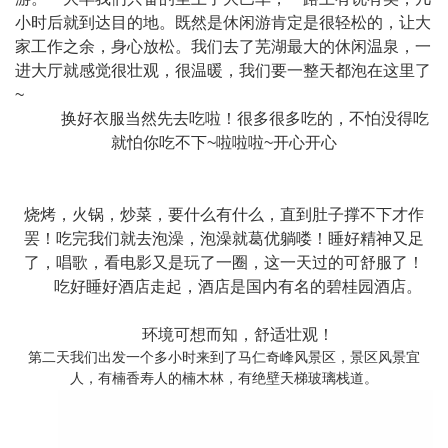
小时后就到达目的地。既然是休闲游肯定是很轻松的，让大
家工作之余，身心放松。我们去了芜湖最大的休闲温泉，一
进大厅就感觉很壮观，很温暖，我们要一整天都泡在这里了
~
换好衣服当然先去吃啦！很多很多吃的，不怕没得吃
就怕你吃不下~啦啦啦~开心开心
烧烤，火锅，炒菜，要什么有什么，直到肚子撑不下才作
罢！吃完我们就去泡澡，泡澡就葛优躺喽！睡好精神又足
了，唱歌，看电影又是玩了一圈，这一天过的可舒服了！
吃好睡好酒店走起，酒店是国内有名的碧桂园酒店。
环境可想而知，舒适壮观！
第二天我们出发一个多小时来到了马仁奇峰风景区，景区风景宜
人，有楠香寿人的楠木林，有绝壁天梯玻璃栈道。