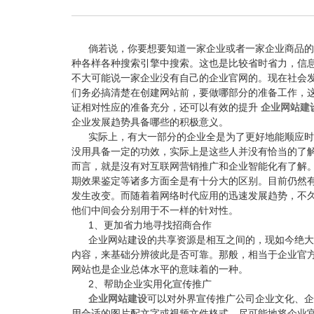
倘若说，你要想要知道一家企业或者一家企业商品的
种各样各种搜索引擎中搜索。这也是比较省时省力，信
不大可能说一家企业没有自己的企业官网的。现在社会
们务必搞清楚在创建网站前，要做哪部分的准备工作，
证相对性应的准备充分，还可以有效的提升
企业网站建
企业发展趋势具备哪些的积极意义。
实际上，有大一部分的企业全是为了更好地能顺应时
没用具备一定的功效，实际上是这些人并没有恰当的了
而言，就是沒有对互联网营销推广和企业智能化有了解
期效果鉴定等诸多方面全是有十分大的区别。目前仍然
发生改变。而随着着网络时代应用的迅速发展趋势，不
他们中间会分别用于不一样的针对性。
1、更加省力地寻找招商合作
企业网站建设的共享资源是相互之间的，现如今绝大
内容，来基础分辨彼此是否可靠。那般，相当于企业官
网站也是企业总体水平的意味着的一种。
2、帮助企业实用化宣传推广
企业网站建设
可以对外界宣传推广公司企业文化、企
用合适的图片配文字或视频文件格式，尽可能地将企业官